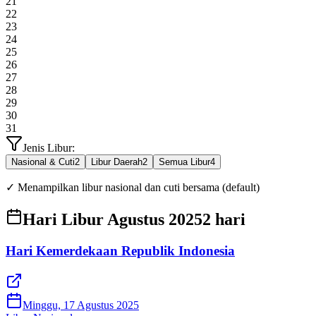
21
22
23
24
25
26
27
28
29
30
31
Jenis Libur:
Nasional & Cuti
2
Libur Daerah
2
Semua Libur
4
✓ Menampilkan libur nasional dan cuti bersama (default)
Hari Libur Agustus 2025
2
hari
Hari Kemerdekaan Republik Indonesia
Minggu, 17 Agustus 2025