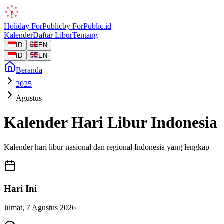
Holiday
ForPublic
by
ForPublic
.id
Kalender
Daftar Libur
Tentang
ID
EN
ID
EN
Beranda
2025
Agustus
Kalender Hari Libur Indonesia
Kalender hari libur nasional dan regional Indonesia yang lengkap
Hari Ini
Jumat
,
7 Agustus 2026