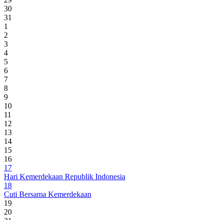
30
31
1
2
3
4
5
6
7
8
9
10
11
12
13
14
15
16
17
Hari Kemerdekaan Republik Indonesia
18
Cuti Bersama Kemerdekaan
19
20