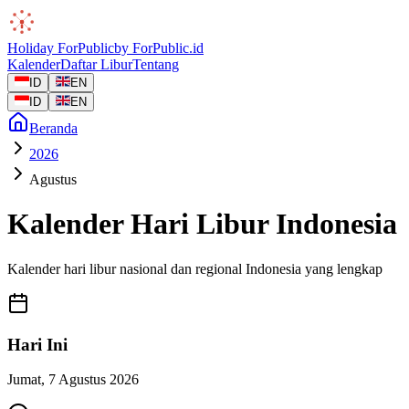
Holiday
ForPublic
by
ForPublic
.id
Kalender
Daftar Libur
Tentang
ID
EN
ID
EN
Beranda
2026
Agustus
Kalender Hari Libur Indonesia
Kalender hari libur nasional dan regional Indonesia yang lengkap
Hari Ini
Jumat
,
7 Agustus 2026