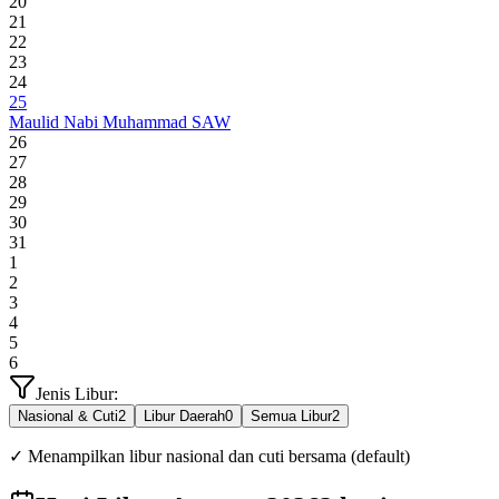
20
21
22
23
24
25
Maulid Nabi Muhammad SAW
26
27
28
29
30
31
1
2
3
4
5
6
Jenis Libur:
Nasional & Cuti
2
Libur Daerah
0
Semua Libur
2
✓ Menampilkan libur nasional dan cuti bersama (default)