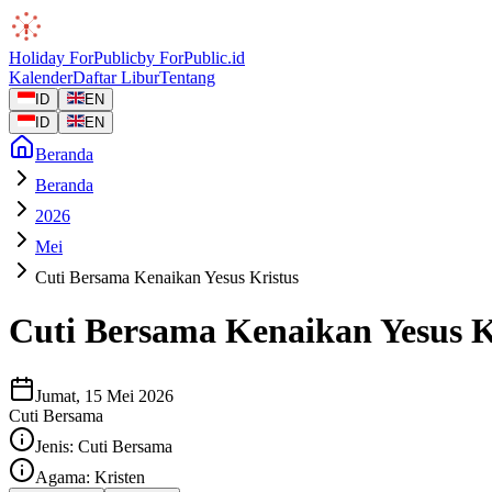
Holiday
ForPublic
by
ForPublic
.id
Kalender
Daftar Libur
Tentang
ID
EN
ID
EN
Beranda
Beranda
2026
Mei
Cuti Bersama Kenaikan Yesus Kristus
Cuti Bersama Kenaikan Yesus K
Jumat, 15 Mei 2026
Cuti Bersama
Jenis:
Cuti Bersama
Agama:
Kristen