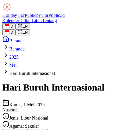
Holiday
ForPublic
by
ForPublic
.id
Kalender
Daftar Libur
Tentang
ID
EN
ID
EN
Beranda
Beranda
2025
Mei
Hari Buruh Internasional
Hari Buruh Internasional
Kamis, 1 Mei 2025
Nasional
Jenis:
Libur Nasional
Agama:
Sekuler