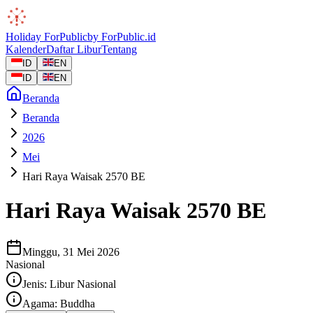
Holiday
ForPublic
by
ForPublic
.id
Kalender
Daftar Libur
Tentang
ID
EN
ID
EN
Beranda
Beranda
2026
Mei
Hari Raya Waisak 2570 BE
Hari Raya Waisak 2570 BE
Minggu, 31 Mei 2026
Nasional
Jenis:
Libur Nasional
Agama:
Buddha