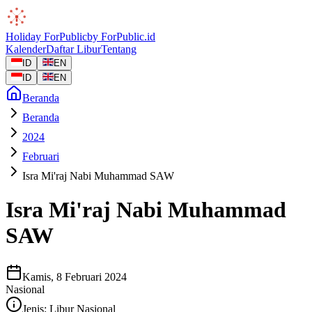
Holiday
ForPublic
by
ForPublic
.id
Kalender
Daftar Libur
Tentang
ID
EN
ID
EN
Beranda
Beranda
2024
Februari
Isra Mi'raj Nabi Muhammad SAW
Isra Mi'raj Nabi Muhammad
SAW
Kamis, 8 Februari 2024
Nasional
Jenis:
Libur Nasional