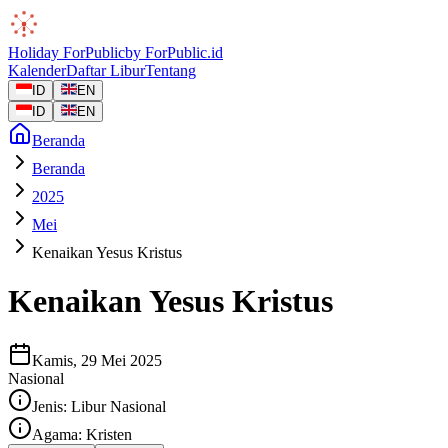
Holiday
ForPublic
by
ForPublic
.id
Kalender
Daftar Libur
Tentang
ID
EN
ID
EN
Beranda
Beranda
2025
Mei
Kenaikan Yesus Kristus
Kenaikan Yesus Kristus
Kamis, 29 Mei 2025
Nasional
Jenis:
Libur Nasional
Agama:
Kristen