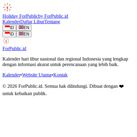
Holiday
ForPublic
by
ForPublic
.id
Kalender
Daftar Libur
Tentang
ID
EN
ID
EN
ForPublic
.id
Kalender hari libur nasional dan regional Indonesia yang lengkap
dengan informasi akurat untuk perencanaan yang lebih baik.
Kalender
•
Website Utama
•
Kontak
©
2026
ForPublic
.id
.
Semua hak dilindungi. Dibuat dengan ❤️
untuk kebaikan publik.