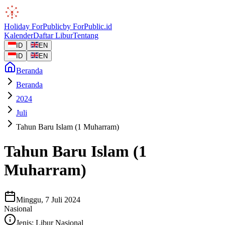
Holiday
ForPublic
by
ForPublic
.id
Kalender
Daftar Libur
Tentang
ID
EN
ID
EN
Beranda
Beranda
2024
Juli
Tahun Baru Islam (1 Muharram)
Tahun Baru Islam (1
Muharram)
Minggu, 7 Juli 2024
Nasional
Jenis:
Libur Nasional