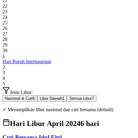
21
22
23
24
25
26
27
28
29
30
1
Hari Buruh Internasional
2
3
4
5
Jenis Libur:
Nasional & Cuti
6
Libur Daerah
1
Semua Libur
7
✓ Menampilkan libur nasional dan cuti bersama (default)
Hari Libur April 2024
6
hari
Cuti Bersama Idul Fitri