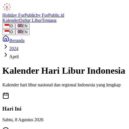
Holiday
ForPublic
by
ForPublic
.id
Kalender
Daftar Libur
Tentang
ID
EN
ID
EN
Beranda
2024
April
Kalender Hari Libur Indonesia
Kalender hari libur nasional dan regional Indonesia yang lengkap
Hari Ini
Sabtu
,
8 Agustus 2026