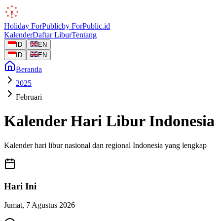
Holiday
ForPublic
by
ForPublic
.id
Kalender
Daftar Libur
Tentang
ID
EN
ID
EN
Beranda
2025
Februari
Kalender Hari Libur Indonesia
Kalender hari libur nasional dan regional Indonesia yang lengkap
Hari Ini
Jumat
,
7 Agustus 2026