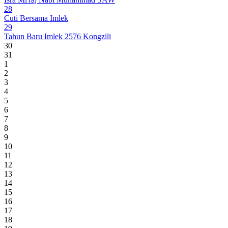
28
Cuti Bersama Imlek
29
Tahun Baru Imlek 2576 Kongzili
30
31
1
2
3
4
5
6
7
8
9
10
11
12
13
14
15
16
17
18