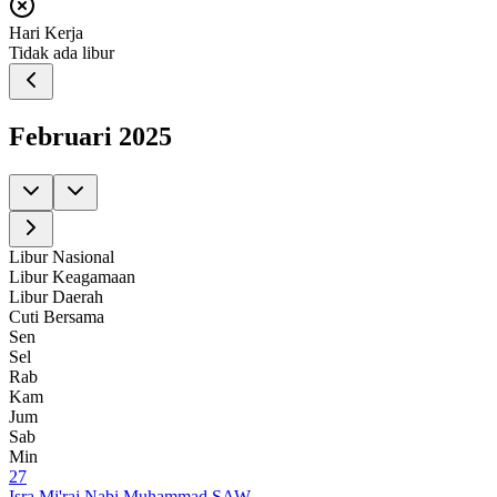
Hari Kerja
Tidak ada libur
Februari
2025
Libur Nasional
Libur Keagamaan
Libur Daerah
Cuti Bersama
Sen
Sel
Rab
Kam
Jum
Sab
Min
27
Isra Mi'raj Nabi Muhammad SAW