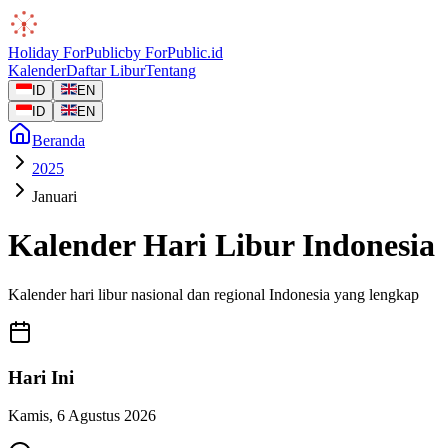
Holiday
ForPublic
by
ForPublic
.id
Kalender
Daftar Libur
Tentang
ID
EN
ID
EN
Beranda
2025
Januari
Kalender Hari Libur Indonesia
Kalender hari libur nasional dan regional Indonesia yang lengkap
Hari Ini
Kamis
,
6 Agustus 2026