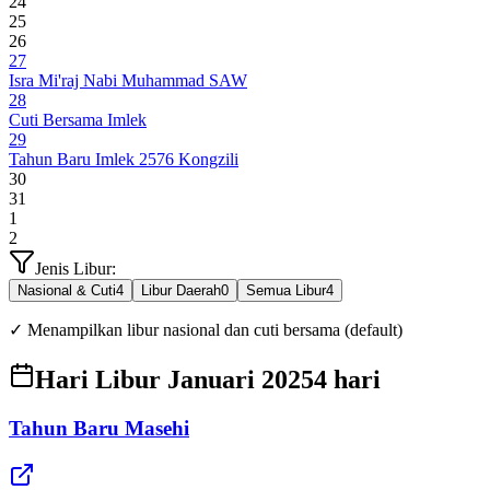
24
25
26
27
Isra Mi'raj Nabi Muhammad SAW
28
Cuti Bersama Imlek
29
Tahun Baru Imlek 2576 Kongzili
30
31
1
2
Jenis Libur:
Nasional & Cuti
4
Libur Daerah
0
Semua Libur
4
✓ Menampilkan libur nasional dan cuti bersama (default)
Hari Libur Januari 2025
4
hari
Tahun Baru Masehi