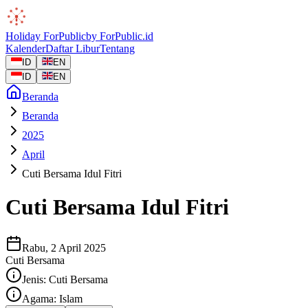
Holiday
ForPublic
by
ForPublic
.id
Kalender
Daftar Libur
Tentang
ID
EN
ID
EN
Beranda
Beranda
2025
April
Cuti Bersama Idul Fitri
Cuti Bersama Idul Fitri
Rabu, 2 April 2025
Cuti Bersama
Jenis:
Cuti Bersama
Agama:
Islam