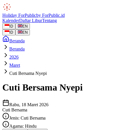
Holiday
ForPublic
by
ForPublic
.id
Kalender
Daftar Libur
Tentang
ID
EN
ID
EN
Beranda
Beranda
2026
Maret
Cuti Bersama Nyepi
Cuti Bersama Nyepi
Rabu, 18 Maret 2026
Cuti Bersama
Jenis:
Cuti Bersama
Agama:
Hindu