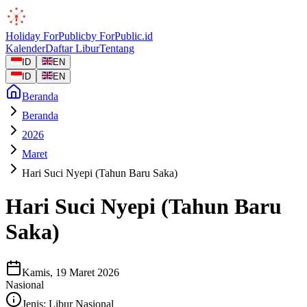
Holiday
ForPublic
by
ForPublic
.id
Kalender
Daftar Libur
Tentang
ID
EN
ID
EN
Beranda
Beranda
2026
Maret
Hari Suci Nyepi (Tahun Baru Saka)
Hari Suci Nyepi (Tahun Baru
Saka)
Kamis, 19 Maret 2026
Nasional
Jenis:
Libur Nasional